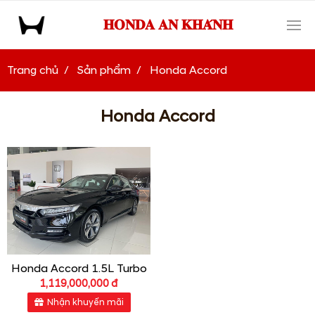
𝐇𝐎𝐍𝐃𝐀 𝐀𝐍 𝐊𝐇𝐀́𝐍𝐇
Trang chủ
Sản phẩm
Honda Accord
Honda Accord
Honda Accord 1.5L Turbo
1,119,000,000 đ
Nhận khuyến mãi