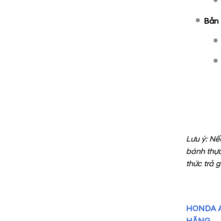
Bản 
Lưu ý: Nế
bánh thực
thức trả 
HONDA A