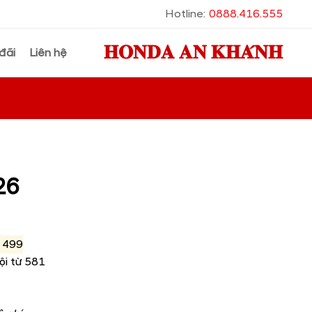
Hotline:
0888.416.555
𝐇𝐎𝐍𝐃𝐀 𝐀𝐍 𝐊𝐇𝐀́𝐍𝐇
đãi
Liên hệ
26
 499
ội từ 581