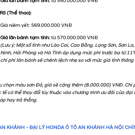
Giá lăn bánh tạm tính:
từ 540.000.000 VNĐ
RS (Thể thao):
Giá niêm yết: 569.000.000 VNĐ
Giá lăn bánh tạm tính:
từ 570.000.000 VNĐ
(Lưu ý: Một số tỉnh như Lào Cai, Cao Bằng, Lạng Sơn, Sơn La
Ninh, Hải Phòng và Hà Tĩnh áp dụng mức phí trước bạ từ 11
chi phí lăn bánh sẽ chênh lệch nhẹ so với mức giá tỉnh thông
u chọn màu sơn Đỏ, giá sẽ cộng thêm (8.000.000) VNĐ. Chi p
 tế có thể thay đổi tùy thuộc vào chương trình ưu đãi của đại 
góp hay trả thẳng.
N KHÁNH - ĐẠI LÝ HONDA Ô TÔ AN KHÁNH HÀ NỘI CH