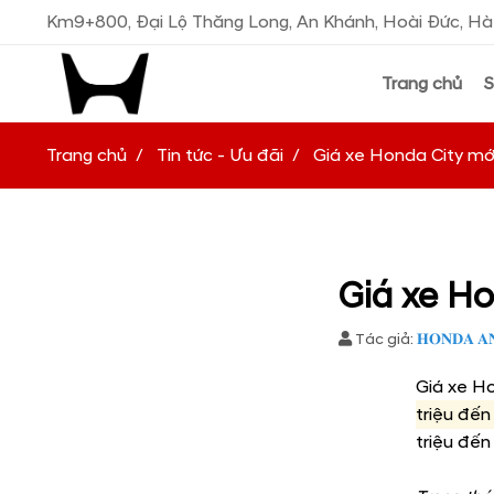
Km9+800, Đại Lộ Thăng Long, An Khánh, Hoài Đức, Hà
Trang chủ
Trang chủ
Tin tức - Ưu đãi
Giá xe Honda City mớ
Giá xe H
Tác giả:
𝐇𝐎𝐍𝐃𝐀 𝐀
Giá xe H
triệu đến
triệu đến