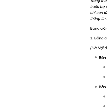
Trong thá
trước bạ
chỉ còn t
thông tin c
Bảng giá 
1. Bảng g
(Hà Nội á
Bản 
Bản 