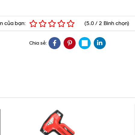
n của bạn:
(
5.0
/
2
Bình chọn
)
Chia sẻ: