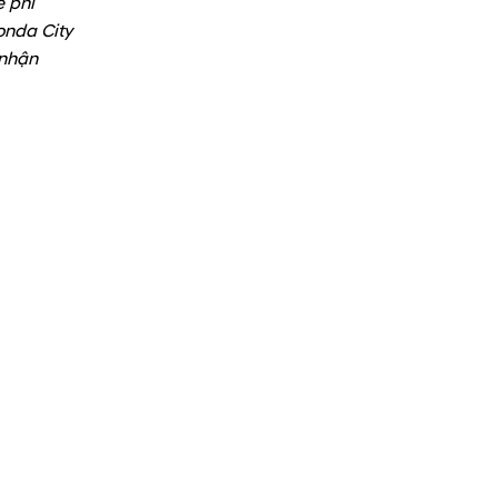
ệ phí
onda City
nhận