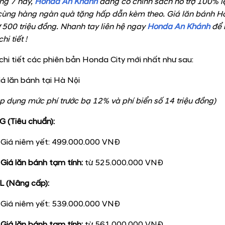
ng 7 này,
Honda An Khánh
đang có chính sách hỗ trợ 100% l
 cùng hàng ngàn quà tặng hấp dẫn kèm theo. Giá lăn bánh H
ừ 500 triệu đồng. Nhanh tay liên hệ ngay
Honda An Khánh
để 
hi tiết !
chi tiết các phiên bản Honda City mới nhất như sau:
iá lăn bánh tại Hà Nội
p dụng mức phí trước bạ 12% và phí biển số 14 triệu đồng)
G (Tiêu chuẩn):
Giá niêm yết: 499.000.000 VNĐ
Giá lăn bánh tạm tính:
từ 525.000.000 VNĐ
L (Nâng cấp):
Giá niêm yết: 539.000.000 VNĐ
Giá lăn bánh tạm tính:
từ 561.000.000 VNĐ