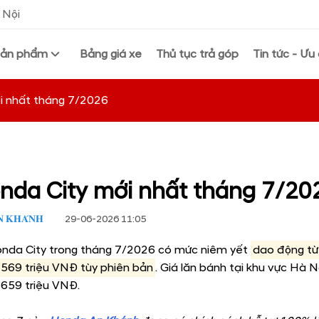
 Nội
Sản phẩm
Bảng giá xe
Thủ tục trả góp
Tin tức - Ưu 
i nhất tháng 7/2026
onda City mới nhất tháng 7/20
 𝐊𝐇𝐀́𝐍𝐇
29-06-2026 11:05
onda City trong tháng 7/2026 có mức niêm yết
dao động từ
 569 triệu VNĐ tùy phiên bản
. Giá lăn bánh tại khu vực Hà N
 659 triệu VNĐ.