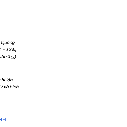
, Quảng
% - 12%,
 thường).
hí lăn
lý và hình
ÍNH