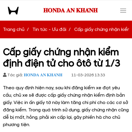
𝐇𝐎𝐍𝐃𝐀 𝐀𝐍 𝐊𝐇𝐀́𝐍𝐇
Trang chủ
Tin tức - Ưu đãi
Cấp giấy chứng nhận kiểm 
Cấp giấy chứng nhận kiểm
định điện tử cho ôtô từ 1/3
Tác giả:
𝐇𝐎𝐍𝐃𝐀 𝐀𝐍 𝐊𝐇𝐀́𝐍𝐇
11-03-2026 13:33
Theo quy định hiện nay, sau khi đăng kiểm xe đạt yêu
cầu, chủ xe sẽ được cấp giấy chứng nhận kiểm định bản
giấy. Việc in ấn giấy tờ này làm tăng chi phí cho các cơ sở
đăng kiểm. Trong quá trình sử dụng, giấy chứng nhận cũng
dễ bị mất, hỏng, phải xin cấp lại, gây phiền hà cho chủ
phương tiện.