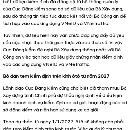
biết dữ liệu kiểm định đã đồng bộ từ hệ thống quản lý
của Cục Đăng kiểm sang cơ sở dữ liệu của Bộ Xây dựng,
sau đó thông tin tiếp tục được kết nối với Bộ Công an để
tích hợp vào các ứng dụng VNeID và VNeTraffic.
Tuy nhiên, dữ liệu hiện nay vẫn chưa đáp ứng đầy đủ yêu
cầu cập nhật theo thời gian thực và xác thực số. Vì vậy
Cục Đăng kiểm đề nghị Bộ Xây dựng thống nhất với Bộ
Công an việc tích hợp dữ liệu giấy chứng nhận kiểm định
vào các ứng dụng VNeID và VNeTraffic.
Bỏ dán tem kiểm định trên kính ôtô từ năm 2027
Lãnh đạo Cục Đăng kiểm cũng cho biết đã tham mưu Bộ
Xây dựng trình Chính phủ dự thảo nghị định về điều kiện
kinh doanh dịch vụ kiểm định xe cơ giới; hoạt động của cơ
sở đăng kiểm và niên hạn sử dụng xe cơ giới.
Theo dự thảo, từ ngày 1/1/2027, ôtô sẽ không còn phải
dán tem kiểm định trên kính trước. Việc quản lý phương